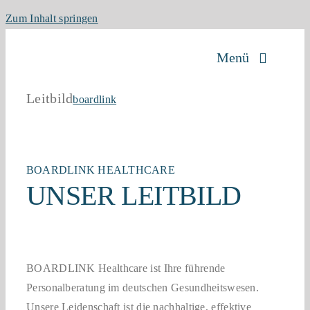
Zum Inhalt springen
Menü
Leitbild
boardlink
Über Boardlink
Personalberatung für Kliniken
BOARDLINK HEALTHCARE
UNSER LEITBILD
Karriereportal
Kontakt
BOARDLINK Healthcare ist Ihre führende
Personalberatung im deutschen Gesundheitswesen.
Unsere Leidenschaft ist die nachhaltige, effektive